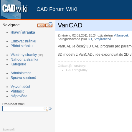
CAD Fórum WIKI
VariCAD
Navigace
Hlavní stránka
Změněno 02.01.2011 15:24
uživatelem
VlJanecek
Kategorizováno jako
3D
,
Strojírenství
Editovat stránku
Přidat stránku
VariCAD je český 3D CAD program pro parametr
3D modely z VariCADu jde exportovat do 2D v
Všechny stránky
(143)
Náhodná stránka
Kategorie
Odkazující stránky:
CAD programy
Administrace
Správa souborů
Vytvořit účet
Přihlásit
Nápověda
Prohledat wiki
»
Sponzoři: