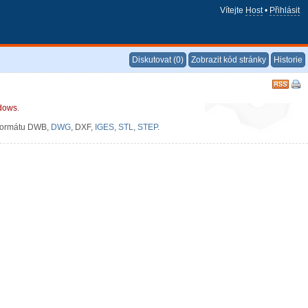
Vítejte
Host
•
Přihlásit
Diskutovat (0)
Zobrazit kód stránky
Historie
dows
.
 formátu DWB,
DWG
, DXF,
IGES
,
STL
,
STEP
.