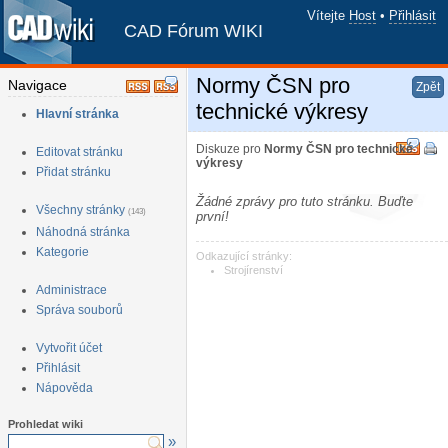
Vítejte
Host
•
Přihlásit
CAD Fórum WIKI
Normy ČSN pro
Navigace
Zpět
technické výkresy
Hlavní stránka
Diskuze pro
Normy ČSN pro technické
Editovat stránku
výkresy
Přidat stránku
Žádné zprávy pro tuto stránku. Buďte
Všechny stránky
(143)
první!
Náhodná stránka
Kategorie
Odkazující stránky:
Strojírenství
Administrace
Správa souborů
Vytvořit účet
Přihlásit
Nápověda
Prohledat wiki
»