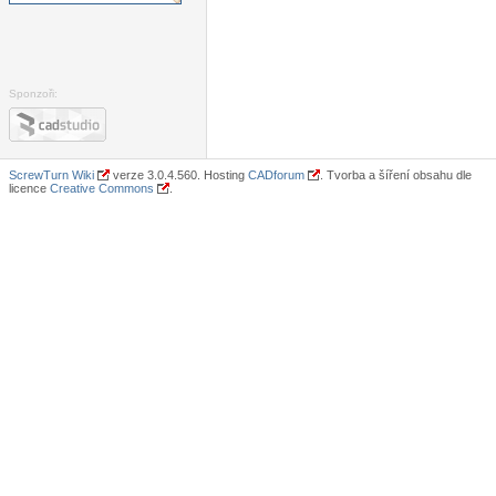
Sponzoři:
ScrewTurn Wiki
verze 3.0.4.560. Hosting
CADforum
. Tvorba a šíření obsahu dle
licence
Creative Commons
.