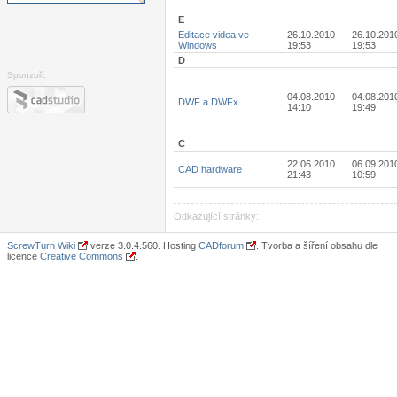
E
Editace videa ve
26.10.2010
26.10.201
Windows
19:53
19:53
D
Sponzoři:
04.08.2010
04.08.201
DWF a DWFx
14:10
19:49
C
22.06.2010
06.09.201
CAD hardware
21:43
10:59
Odkazující stránky:
ScrewTurn Wiki
verze 3.0.4.560. Hosting
CADforum
. Tvorba a šíření obsahu dle
licence
Creative Commons
.