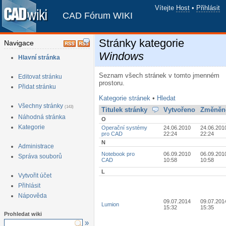
Vítejte
Host
•
Přihlásit
CAD Fórum WIKI
Stránky kategorie
Navigace
Windows
Hlavní stránka
Seznam všech stránek v tomto jmenném
Editovat stránku
prostoru.
Přidat stránku
Kategorie stránek
•
Hledat
Všechny stránky
(143)
Titulek stránky
Vytvořeno
Změněn
Náhodná stránka
O
Kategorie
Operační systémy
24.06.2010
24.06.201
pro CAD
22:24
22:24
N
Administrace
Notebook pro
06.09.2010
06.09.201
Správa souborů
CAD
10:58
10:58
L
Vytvořit účet
Přihlásit
Nápověda
09.07.2014
09.07.201
Lumion
15:32
15:35
Prohledat wiki
»