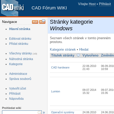
Vítejte
Host
•
Přihlásit
CAD Fórum WIKI
Stránky kategorie
Navigace
Windows
Hlavní stránka
Seznam všech stránek v tomto jmenném
Editovat stránku
prostoru.
Přidat stránku
Kategorie stránek
•
Hledat
Všechny stránky
(143)
Titulek stránky
Vytvořeno
Změněn
Náhodná stránka
Kategorie
22.06.2010
06.09.201
CAD hardware
21:43
10:59
Administrace
Správa souborů
Vytvořit účet
09.07.2014
09.07.201
Lumion
15:32
15:35
Přihlásit
Nápověda
Prohledat wiki
»
Operační systémy
24.06.2010
24.06.201