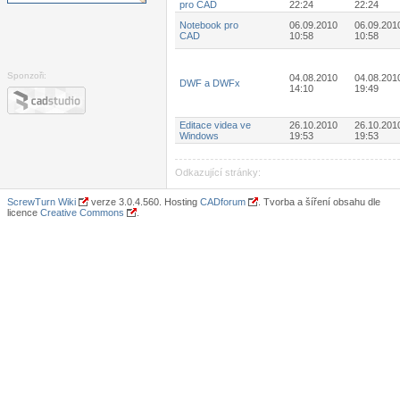
pro CAD
22:24
22:24
Notebook pro
06.09.2010
06.09.201
CAD
10:58
10:58
Sponzoři:
04.08.2010
04.08.201
DWF a DWFx
14:10
19:49
Editace videa ve
26.10.2010
26.10.201
Windows
19:53
19:53
Odkazující stránky:
ScrewTurn Wiki
verze 3.0.4.560. Hosting
CADforum
. Tvorba a šíření obsahu dle
licence
Creative Commons
.