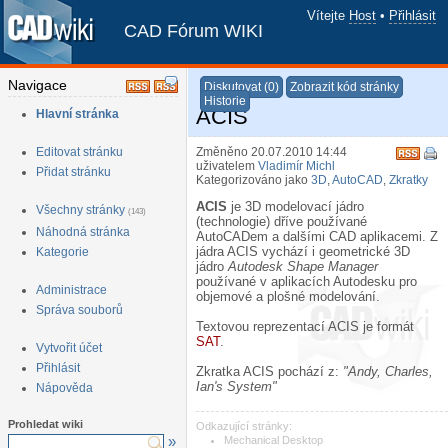
Vítejte
Host
•
Přihlásit
CAD Fórum WIKI
Navigace
Diskutovat (0)
Zobrazit kód stránky
Historie
ACIS
Hlavní stránka
Editovat stránku
Změněno 20.07.2010 14:44
uživatelem
Vladimír Michl
Přidat stránku
Kategorizováno jako
3D
,
AutoCAD
,
Zkratky
ACIS
je 3D modelovací jádro
Všechny stránky
(143)
(technologie) dříve používané
Náhodná stránka
AutoCADem a dalšími CAD aplikacemi. Z
jádra ACIS vychází i geometrické 3D
Kategorie
jádro
Autodesk Shape Manager
používané v aplikacích Autodesku pro
Administrace
objemové a plošné modelování.
Správa souborů
Textovou reprezentací ACIS je formát
SAT
.
Vytvořit účet
Přihlásit
Zkratka ACIS pochází z:
"Andy, Charles,
Ian's System"
Nápověda
Prohledat wiki
Odkazující stránky:
»
Mechanical Desktop