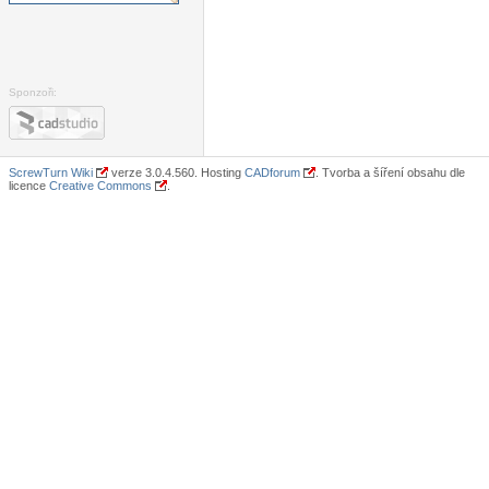
Sponzoři:
ScrewTurn Wiki
verze 3.0.4.560. Hosting
CADforum
. Tvorba a šíření obsahu dle
licence
Creative Commons
.